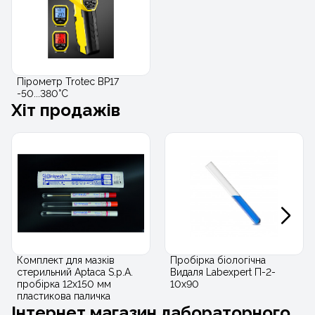
Пірометр Trotec BP17
-50...380°C
Хіт продажів
Комплект для мазків
Пробірка біологічна
стерильний Aptaca S.p.A.
Видаля Labexpert П-2-
пробірка 12х150 мм
10х90
пластикова паличка
Інтернет магазин лабораторного