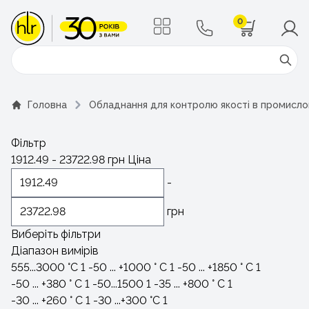
0
Поиск
Головна
Обладнання для контролю якості в промисло
Фільтр
1912.49
-
23722.98
грн
Ціна
-
грн
Виберіть фільтри
Діапазон вимірів
555...3000 °С
1
-50 ... +1000 ° С
1
-50 ... +1850 ° С
1
-50 ... +380 ° С
1
-50...1500
1
-35 ... +800 ° С
1
-30 ... +260 ° С
1
-30 ...+300 °C
1