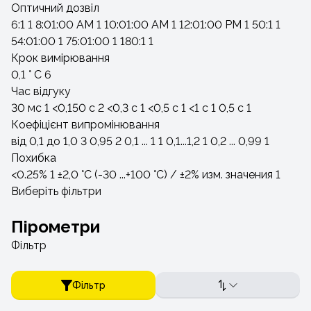
Оптичний дозвіл
6:1
1
8:01:00 AM
1
10:01:00 AM
1
12:01:00 PM
1
50:1
1
54:01:00
1
75:01:00
1
180:1
1
Крок вимірювання
0,1 ° С
6
Час відгуку
30 мс
1
<0,150 c
2
<0,3 c
1
<0,5 c
1
<1 c
1
0,5 с
1
Коефіцієнт випромінювання
від 0,1 до 1,0
3
0,95
2
0,1 ... 1
1
0,1...1,2
1
0,2 ... 0,99
1
Похибка
<0.25%
1
±2,0 °C (-30 ...+100 °C) / ±2% изм. значения
1
Виберіть фільтри
Пірометри
Фільтр
Фільтр