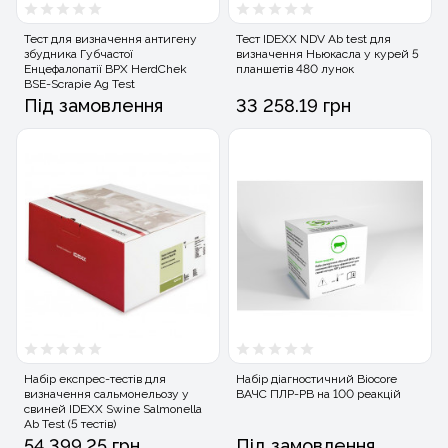
Тест для визначення антигену
Тест IDEXX NDV Ab test для
збудника Губчастої
визначення Ньюкасла у курей 5
Енцефалопатії ВРХ HerdChek
планшетів 480 лунок
BSE-Scrapie Ag Test
Під замовлення
33 258.19 грн
Набір експрес-тестів для
Набір діагностичний Biocore
визначення сальмонельозу у
ВАЧС ПЛР-РВ на 100 реакцій
свиней IDEXX Swine Salmonella
Ab Test (5 тестів)
54 399.25 грн
Під замовлення