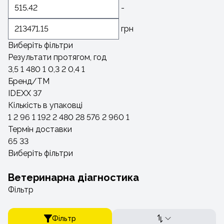
-
грн
Виберіть фільтри
Результати протягом, год
3,5
1
480
1
0,3
2
0,4
1
Бренд/ТМ
IDEXX
37
Кількість в упаковці
1
2
96
1
192
2
480
28
576
2
960
1
Термін доставки
65
33
Виберіть фільтри
Ветеринарна діагностика
Фільтр
Фільтр