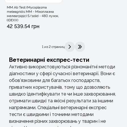
MM Ab Test (Mycoplasma
meleagridis MM - Мікоплазма
мелеагрідіс) 5/solid - 480 лунок,
(IDEXX)
42 539.54 грн
1 из 2 страниц
>
>|
Ветеринарні експрес-тести
Активно використовуються різноманітні методи
діагностики у сфері сучасної ветеринарії. Вони є
обов'язковими для багатьох господарств,
приватних користувачів, тому що дозволяють
швидко ідентифікувати те чи інше захворювання,
отримати швидкі та якісні результати за іншими
напрямками. Спеціальні ветеринарні експрес
тести є швидкими і точними методами
визначення різних захворювань у тварин і не