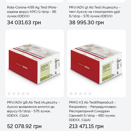
Rota-Corona-K99 Ag Test (Рота-
PRV/ADV gI Ab Test (Aujeszky -
корона вирус КРС) 1/strip - 96
тест Ауєскі на глікопротеїн gpl)
лунок.(IDEXX)
6/strip - 576 лунок,(IDEXX)
34 031.63 грн
38 995.30 грн
PRV/ADV gB Ab Test (Aujeszky -
PRRS X3 Ab Test(Reproduct -
Ауєскі виявлення антитіл до
Respiratory - Репродуктивно-
вірусу) 6/strip - 576 лунок,
Респіраторний Синдром
(IDEXX, США)
Свиней) 5/strip - 480 лунок,
(IDEXX, США)
52 078.92 грн
213 471.15 грн