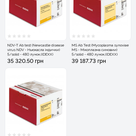
NDV-T Ab test (Newcastle disease
MS Ab Test (Mycoplasma synoviae
virus NDV - Ньюкасла індички)
MS - Мікоплазма синовии)
5/solid - 480 лунок,(IDEXX)
5/solid - 480 лунок,(IDEXX)
35 320.50 грн
39 187.73 грн