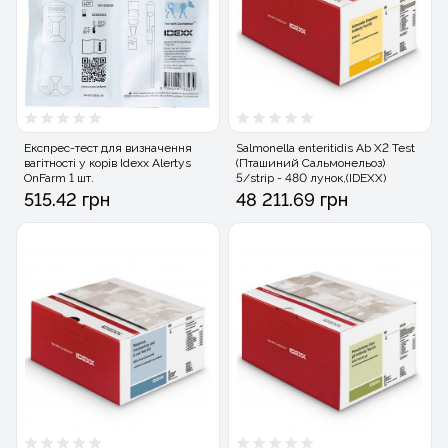
Експрес-тест для визначення
Salmonella enteritidis Ab X2 Test
вагітності у корів Idexx Alertys
(Пташиний Cальмонельоз)
OnFarm 1 шт.
5/strip - 480 лунок,(IDEXX)
515.42 грн
48 211.69 грн