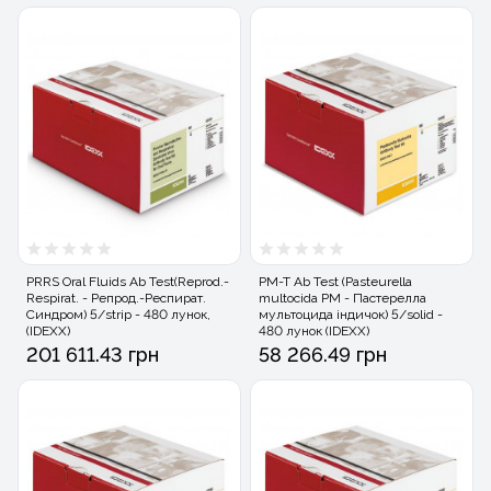
PRRS Oral Fluids Ab Test(Reprod.-
PM-T Ab Test (Pasteurella
Respirat. - Репрод.-Респират.
multocida PM - Пастерелла
Синдром) 5/strip - 480 лунок,
мультоцида індичок) 5/solid -
(IDEXX)
480 лунок (IDEXX)
201 611.43 грн
58 266.49 грн