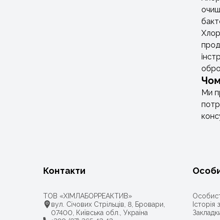
очищ
бакт
Хлор
прод
інст
обро
Чом
Ми п
потр
конс
Контакти
Особи
ТОВ «ХІМЛАБОРРЕАКТИВ»
Особист
вул. Січових Стрільців, 8, Бровари,
Історія
07400, Київська обл., Україна
Закладк