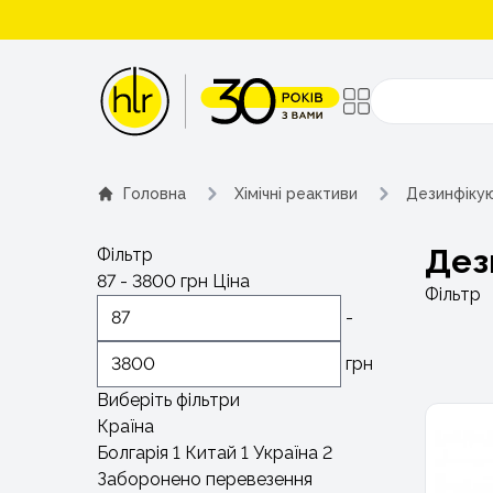
Поиск
Головна
Хімічні реактиви
Дезинфікую
Дез
Фільтр
87
-
3800
грн
Ціна
Фільтр
-
грн
Виберіть фільтри
Країна
Болгарія
1
Китай
1
Україна
2
Заборонено перевезення