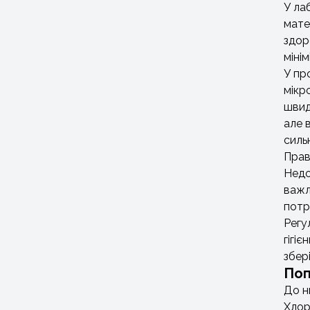
У ла
мате
здор
міні
У пр
мікр
швид
але 
силь
Прав
Недо
важл
потр
Регу
гігі
збер
Поп
До н
Хлор