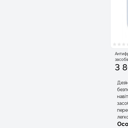
Антифр
засобі
3 
Дезі
безп
наві
засо
пере
легк
Осо