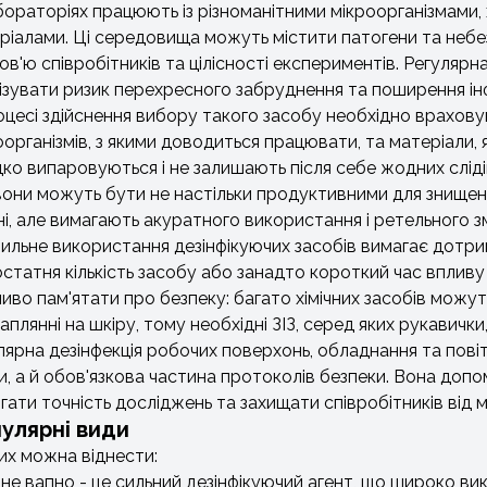
бораторіях працюють із різноманітними мікроорганізмами, 
ріалами. Ці середовища можуть містити патогени та небе
ов'ю співробітників та цілісності експериментів. Регулярн
мізувати ризик перехресного забруднення та поширення інф
оцесі здійснення вибору такого засобу необхідно врахову
оорганізмів, з якими доводиться працювати, та матеріали, 
ко випаровуються і не залишають після себе жодних сліді
вони можуть бути не настільки продуктивними для знищенн
ні, але вимагають акуратного використання і ретельного з
ильне використання дезінфікуючих засобів вимагає дотрима
статня кількість засобу або занадто короткий час вплив
иво пам'ятати про безпеку: багато хімічних засобів можут
аплянні на шкіру, тому необхідні ЗІЗ, серед яких рукавички,
лярна дезінфекція робочих поверхонь, обладнання та повіт
єни, а й обов'язкова частина протоколів безпеки. Вона до
ігати точність досліджень та захищати співробітників від
улярні види
их можна віднести:
не вапно - це сильний дезінфікуючий агент, що широко в