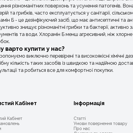
ення різноманітних поверхонь та усунення патогенів. Во
ерій та грибків, часто експлуатується у санітарії, сільськ
амін Б - це дезінфікуючий засіб, що має антисептичні та ан
уктивно знищує різноманітні грибки та бактерії, активно з
рументів та води. Хлорамін Б менш агресивний, ніж хлорне 
бок.
у варто купити у нас?
ропонуємо виключно перевірені та високоякісні хімічні де
ібну кількість таких засобів із швидкою та надійною достав
ультації та робиться все для комфортної покупки.
стий Кабінет
Інформація
ий Кабінет
Статті
 замовлень
Умови повернення товару
и
Про нас