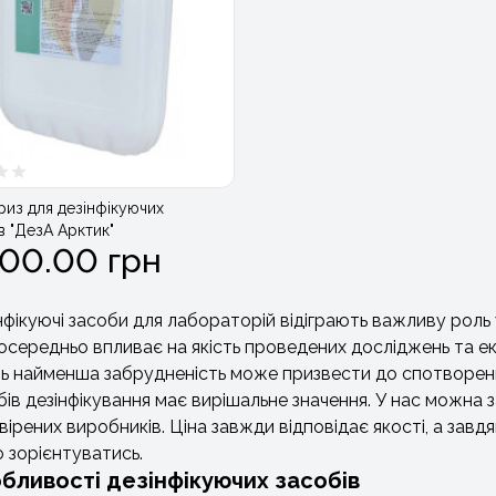
из для дезінфікуючих
в "ДезА Арктик"
800.00 грн
нфікуючі засоби для лабораторій відіграють важливу роль 
осередньо впливає на якість проведених досліджень та е
ть найменша забрудненість може призвести до спотворенн
бів дезінфікування має вирішальне значення. У нас можна з
вірених виробників. Ціна завжди відповідає якості, а зав
о зорієнтуватись.
бливості дезінфікуючих засобів