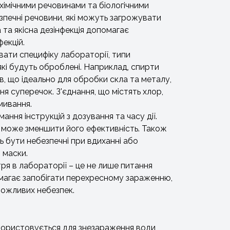
хімічними речовинами та біологічними
зпечні речовини, які можуть загрожувати
а та якісна дезінфекція допомагає
екцій.
вати специфіку лабораторії, типи
які будуть оброблені. Наприклад, спирти
в, що ідеально для обробки скла та металу,
я суперечок. З'єднання, що містять хлор,
мивання.
ння інструкцій з дозування та часу дії.
у може зменшити його ефективність. Також
ь бути небезпечні при вдиханні або
 маски.
ря в лабораторії – це не лише питання
помагає запобігати перехресному зараженню,
 можливих небезпек.
икористовується для знезараження води,