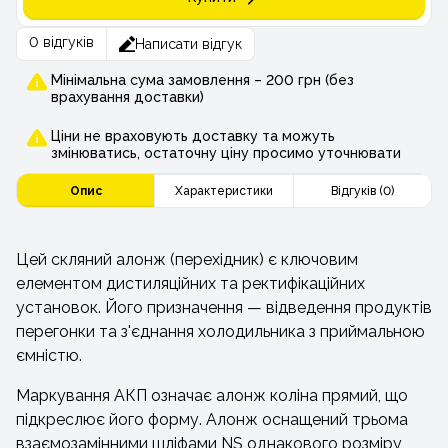
0 відгуків
Написати відгук
Мінімальна сума замовлення – 200 грн (без
врахування доставки)
Ціни не враховують доставку та можуть
змінюватись, остаточну ціну просимо уточнювати
Опис
Характеристики
Відгуків (0)
Цей скляний алонж (перехідник) є ключовим
елементом дистиляційних та ректифікаційних
установок. Його призначення — відведення продуктів
перегонки та з'єднання холодильника з приймальною
ємністю.
Маркування АКП означає алонж коліна прямий, що
підкреслює його форму. Алонж оснащений трьома
взаємозамінними шліфами NS однакового розміру