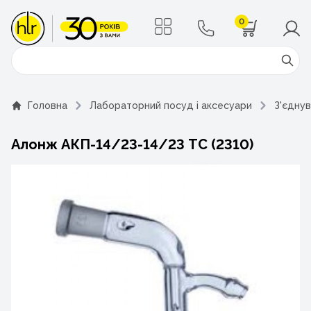
0
Поиск
Головна
Лабораторний посуд і аксесуари
З'єдну
Алонж АКП-14/23-14/23 ТС (2310)