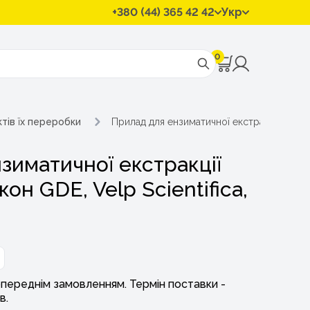
+380 (44) 365 42 42
Укр
0
ктів їх переробки
Прилад для ензиматичної екстракції харчови
зиматичної екстракції
он GDE, Velp Scientifica,
переднім замовленням. Термін поставки -
в.