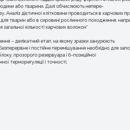
 людини або тварини. Далі обчислюють непере-
ізу. Аналіз дієтичної клітковини проводиться в харчових 
х для тварин або в сировині рослинного походження, напри
 загальної кількості харчових волокон”
ня – делікатний етап, на якому зразки занурюють
езперервне і постійне перемішування необхідно для запоб
блоку, прозорого резервуара і 6-позиційної
ної терморегуляції і точності.