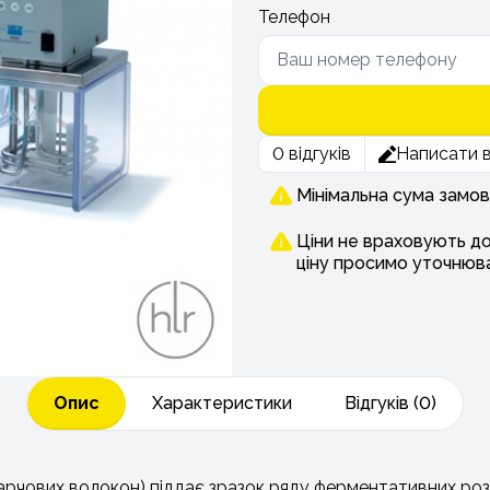
Телефон
0 відгуків
Написати в
Мінімальна сума замов
Ціни не враховують д
ціну просимо уточнюв
Опис
Характеристики
Відгуків (0)
харчових волокон) піддає зразок ряду ферментативних ро