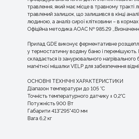
травлення, який має місце в травному тракті
травлений залишок, що залишився в кінці анал
людиною, а аналіз сирої клітковини – в корма
Офіційна методика AOAC № 985.29 ,,Визначення
Прилад GDE виконує ферментативне розщеплен
у термостатичну водяну баню і перемішують. Б
складається із занурювального нагрівального 
магнітної мішалки VELP для забезпечення відмін
ОСНОВНІ ТЕХНІЧНІ ХАРАКТЕРИСТИКИ
Діапазон температури до 105 °C
Точність температурного датчику ± 0,2°C
Потужність 900 Вт
Габарити 413*295*410 мм
Вага 6,2 кг