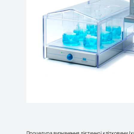
Процедура визначення дієтичної клітковини (