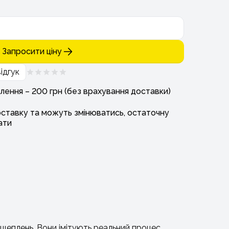
Запросити ціну
ідгук
лення – 200 грн (без врахування доставки)
оставку та можуть змінюватись, остаточну
ати
зщеплень. Вони імітують реальний процес