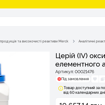
 продукція та високочисті реактиви Merck
Аналітичні реак
Церій (IV) окси
елементного ан
Артикул:
00021476
Під замовлення
Товар доступний за по
від 60 календарних дні