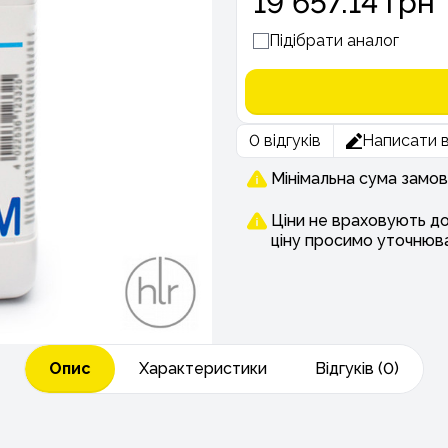
19 657.14 грн
Підібрати аналог
0 відгуків
Написати в
Мінімальна сума замов
Ціни не враховують д
ціну просимо уточнюв
Опис
Характеристики
Відгуків (0)