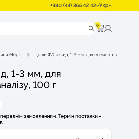
+380 (44) 365 42 42
Укр
0
тиви Мерк
Церій (IV) оксид, 1-3 мм, для елементного аналізу,
д, 1-3 мм, для
алізу, 100 г
переднім замовленням. Термін поставки -
в.