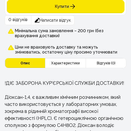
Купити
0 відгуків
Написати відгук
Мінімальна сума замовлення – 200 грн (без
врахування доставки)
Ціни не враховують доставку та можуть
змінюватись, остаточну ціну просимо уточнювати
Опис
Характеристики
Відгуків (0)
!ДІЄ ЗАБОРОНА КУР’ЄРСЬКОЇ СЛУЖБИ ДОСТАВКИ!
Діоксан-1,4, є важливим хімічним розчинником, який
часто використовується у лабораторних умовах,
зокрема в рідинній хроматографії високої
ефективності (HPLC). Є гетероциклічною органічною
сполукою з формулою C4H8O2. Діоксан володіє