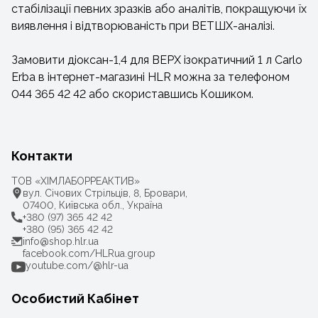
стабілізації певних зразків або аналітів, покращуючи їх
виявлення і відтворюваність при ВЕТШХ-аналізі.
Замовити діоксан-1,4 для ВЕРХ ізократичний 1 л Carlo
Erba в інтернет-магазині HLR можна за телефоном
044 365 42 42 або скориставшись Кошиком.
Контакти
ТОВ «ХІМЛАБОРРЕАКТИВ»
вул. Січових Стрільців, 8, Бровари,
07400, Київська обл., Україна
+380 (97) 365 42 42
+380 (95) 365 42 42
info@shop.hlr.ua
facebook.com/HLRua.group
youtube.com/@hlr-ua
Особистий Кабінет