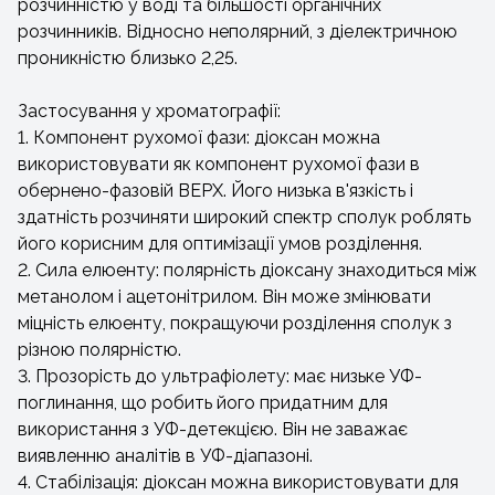
розчинністю у воді та більшості органічних
розчинників. Відносно неполярний, з діелектричною
проникністю близько 2,25.
Застосування у хроматографії:
1. Компонент рухомої фази: діоксан можна
використовувати як компонент рухомої фази в
обернено-фазовій ВЕРХ. Його низька в'язкість і
здатність розчиняти широкий спектр сполук роблять
його корисним для оптимізації умов розділення.
2. Сила елюенту: полярність діоксану знаходиться між
метанолом і ацетонітрилом. Він може змінювати
міцність елюенту, покращуючи розділення сполук з
різною полярністю.
3. Прозорість до ультрафіолету: має низьке УФ-
поглинання, що робить його придатним для
використання з УФ-детекцією. Він не заважає
виявленню аналітів в УФ-діапазоні.
4. Стабілізація: діоксан можна використовувати для