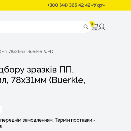
+380 (44) 365 42 42
Укр
0
0мл, 78х31мм (Buerkle, ФРГ)
дбору зразків ПП,
л, 78х31мм (Buerkle,
переднім замовленням. Термін поставки -
в.