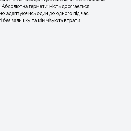
но. Абсолютна герметичність досягається
ьно адаптуючись один до одного під час
 без залишку та мінімізують втрати