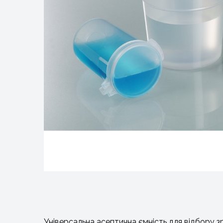
Універсальна асептична ємність для відбору з