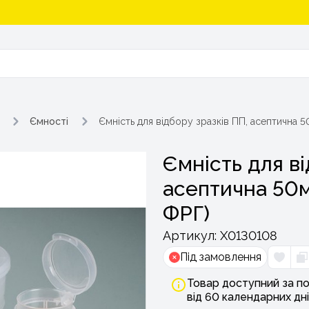
Ємності
Ємність для відбору зразків ПП, асептична 5
Ємність для ві
асептична 50м
ФРГ)
Артикул:
Х0130108
Під замовлення
Товар доступний за по
від 60 календарних дні