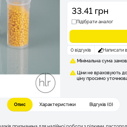
33.41 грн
Підібрати аналог
0 відгуків
Написати в
Мінімальна сума замов
Ціни не враховують д
ціну просимо уточнюв
Опис
Характеристики
Відгуків (0)
разків призначена для надійної роботи з рідкими, пастоп