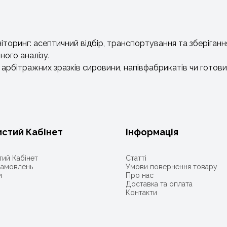
іторинг: асептичний відбір, транспортування та зберіганн
чного аналізу.
 арбітражних зразків сировини, напівфабрикатів чи готов
стий Кабінет
Інформація
ий Кабінет
Статті
 замовлень
Умови повернення товару
и
Про нас
Доставка та оплата
Контакти