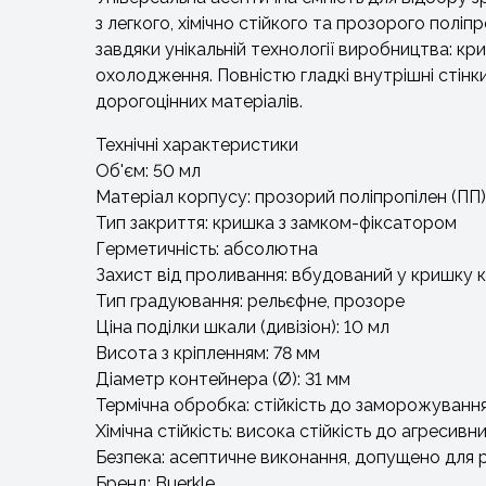
з легкого, хімічно стійкого та прозорого пол
завдяки унікальній технології виробництва: кр
охолодження. Повністю гладкі внутрішні стінк
дорогоцінних матеріалів.
Технічні характеристики
Об'єм: 50 мл
Матеріал корпусу: прозорий поліпропілен (ПП)
Тип закриття: кришка з замком-фіксатором
Герметичність: абсолютна
Захист від проливання: вбудований у кришку 
Тип градуювання: рельєфне, прозоре
Ціна поділки шкали (дивізіон): 10 мл
Висота з кріпленням: 78 мм
Діаметр контейнера (Ø): 31 мм
Термічна обробка: стійкість до заморожуванн
Хімічна стійкість: висока стійкість до агресивн
Безпека: асептичне виконання, допущено для
Бренд: Buerkle