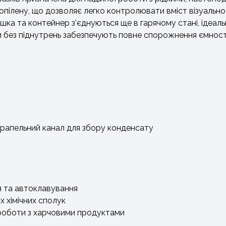
іпропілену, що дозволяє легко контролювати вміст візуаль
ишка та контейнер з'єднуються ще в гарячому стані, ідеал
и без піднутрень забезпечують повне спорожнення ємності
крапельний канал для збору конденсату
я та автоклавування
их хімічних сполук
 роботи з харчовими продуктами