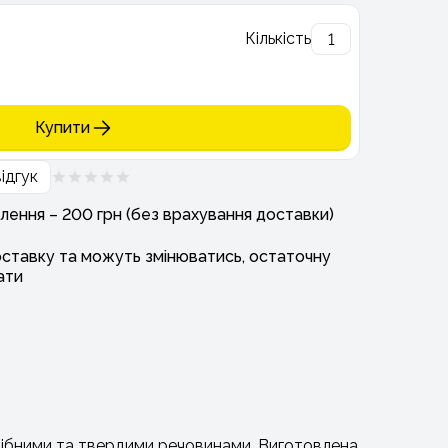
Кількість
Купити
ідгук
лення – 200 грн (без врахування доставки)
оставку та можуть змінюватись, остаточну
ати
одібними та твердими речовинами. Виготовлена