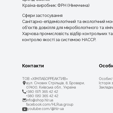
Країна-виробник: ФРН (Німеччина)
Сфери застосування
Санітарно-епідеміологічний та екологічний мон
об'єктів довкілля для мікробіологічного та хімі
Харчова промисловість: відбір контрольних та
контролю якості за системою HACCP.
Контакти
Особи
ТОВ «ХІМЛАБОРРЕАКТИВ»
Особист
вул. Січових Стрільців, 8, Бровари,
Історія
07400, Київська обл., Україна
Закладк
+380 (97) 365 42 42
+380 (95) 365 42 42
info@shop.hlr.ua
facebook.com/HLRua.group
youtube.com/@hlr-ua