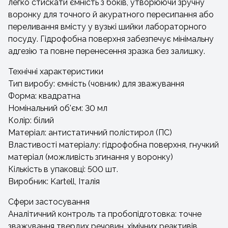
легко стискати ємність з боків, утворюючи зручну
воронку для точного й акуратного пересипання або
переливання вмісту у вузькі шийки лабораторного
посуду. Гідрофобна поверхня забезпечує мінімальну
адгезію та повне перенесення зразка без залишку.
Технічні характеристики
Тип виробу: ємність (човник) для зважування
Форма: квадратна
Номінальний об'єм: 30 мл
Колір: білий
Матеріал: антистатичний полістирол (ПС)
Властивості матеріалу: гідрофобна поверхня, гнучкий
матеріал (можливість згинання у воронку)
Кількість в упаковці: 500 шт.
Виробник: Kartell, Італія
Сфери застосування
Аналітичний контроль та пробопідготовка: точне
зважування твердих речовин, хімічних реактивів,