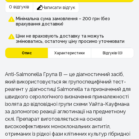
0 відгуків
Написати відгук
Мінімальна сума замовлення – 200 грн (без
врахування доставки)
Ціни не враховують доставку та можуть
змінюватись, остаточну ціну просимо уточнювати
Опис
Характеристики
Відгуків (0)
Anti-Salmonella Група B — це діагностичний засіб,
який використовується як групоспецифічний тест-
реагент у діагностиці Salmonella та призначений для
швидкого серологічного визначення приналежності
ізолята до відповідної групи схеми Уайта-Кауфмана
за допомогою реакції аглютинації на предметному
склі. Препарат виготовляється на основі
високоефективних моноклональних антитіл,
отриманих із рідкої фази клітинних культур гібридної