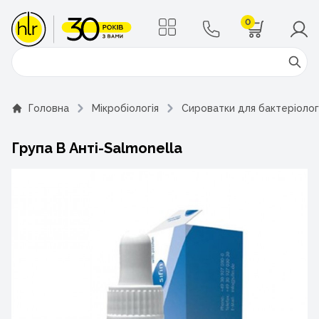
0
Поиск
Головна
Мікробіологія
Сироватки для бактеріологі
Група B Анті-Salmonella