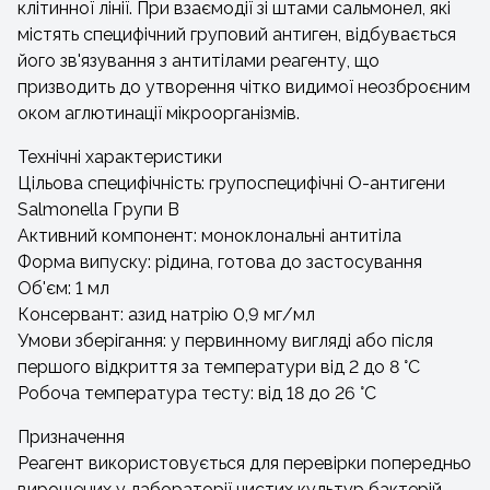
клітинної лінії. При взаємодії зі штами сальмонел, які
містять специфічний груповий антиген, відбувається
його зв'язування з антитілами реагенту, що
призводить до утворення чітко видимої неозброєним
оком аглютинації мікроорганізмів.
Технічні характеристики
Цільова специфічність: групоспецифічні О-антигени
Salmonella Групи B
Активний компонент: моноклональні антитіла
Форма випуску: рідина, готова до застосування
Об'єм: 1 мл
Консервант: азид натрію 0,9 мг/мл
Умови зберігання: у первинному вигляді або після
першого відкриття за температури від 2 до 8 °C
Робоча температура тесту: від 18 до 26 °C
Призначення
Реагент використовується для перевірки попередньо
вирощених у лабораторії чистих культур бактерій.