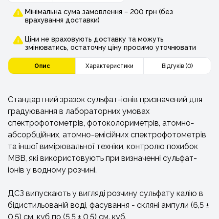
Мінімальна сума замовлення – 200 грн (без
врахування доставки)
Ціни не враховують доставку та можуть
змінюватись, остаточну ціну просимо уточнювати
Опис
Характеристики
Відгуків (0)
Стандартний зразок сульфат-іонів призначений для
градуювання в лабораторних умовах
спектрофотометрів, фотоколориметрів, атомно-
абсорбційних, атомно-емісійних спектрофотометрів
та іншої вимірювальної техніки, контролю похибок
МВВ, які використовують при визначенні сульфат-
іонів у водному розчині.
ДСЗ випускають у вигляді розчину сульфату калію в
бідистильованій воді, фасування - скляні ампули (6,5 ±
0,5) см. куб по (5,5 ± 0,5) см. куб.