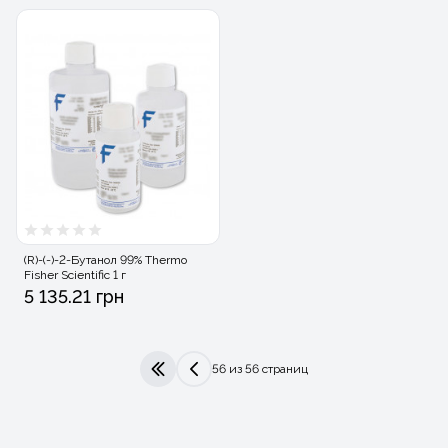
(R)-(-)-2-Бутанол 99% Thermo
Fisher Scientific 1 г
5 135.21 грн
56 из 56 страниц
|<
<