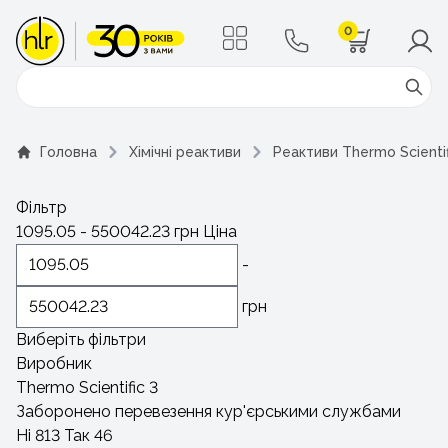
0
Поиск
Головна
Хімічні реактиви
Реактиви Thermo Scientif
Фільтр
1095.05
-
550042.23
грн
Ціна
-
грн
Виберіть фільтри
Виробник
Thermo Scientific
3
Заборонено перевезення кур'єрськими службами
Ні
813
Так
46