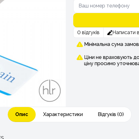
0 відгуків
Написати в
Мінімальна сума замов
Ціни не враховують д
ціну просимо уточнюв
Опис
Характеристики
Відгуків (0)
ES