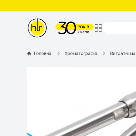
Поиск
Головна
Хроматографія
Витратні ма