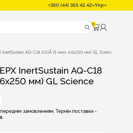
+380 (44) 365 42 42
Укр
0
 InertSustain AQ-C18 100Å (5 мкм, 4,6x250 мм) GL Science
ЕРХ InertSustain AQ-C18
,6x250 мм) GL Science
переднім замовленням. Термін поставки -
в.