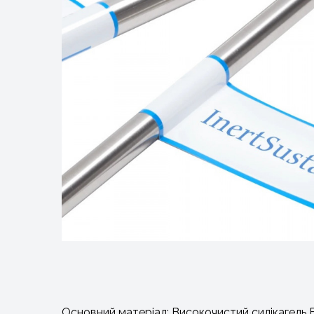
Основний матеріал: Високочистий силікагель 