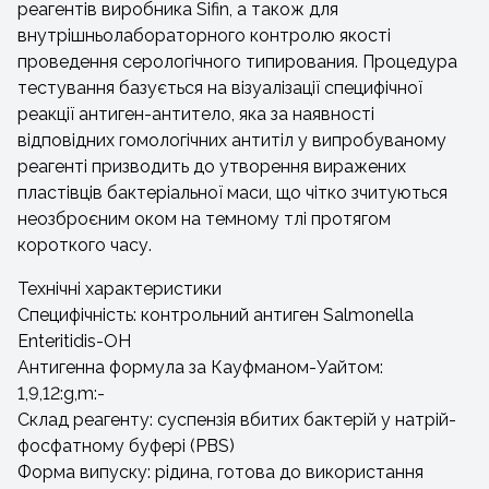
реагентів виробника Sifin, а також для
внутрішньолабораторного контролю якості
проведення серологічного типирования. Процедура
тестування базується на візуалізації специфічної
реакції антиген-антитело, яка за наявності
відповідних гомологічних антитіл у випробуваному
реагенті призводить до утворення виражених
пластівців бактеріальної маси, що чітко зчитуються
неозброєним оком на темному тлі протягом
короткого часу.
Технічні характеристики
Специфічність: контрольний антиген Salmonella
Enteritidis-OH
Антигенна формула за Кауфманом-Уайтом:
1,9,12:g,m:-
Склад реагенту: суспензія вбитих бактерій у натрій-
фосфатному буфері (PBS)
Форма випуску: рідина, готова до використання