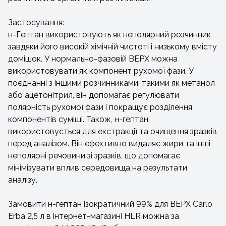
Застосування:
н-Гептан використовують як неполярний розчинник
завдяки його високій хімічній чистоті і низькому вмісту
домішок. У нормально-фазовій ВЕРХ можна
використовувати як компонент рухомої фази. У
поєднанні з іншими розчинниками, такими як метанол
або ацетонітрил, він допомагає регулювати
полярність рухомої фази і покращує розділення
компонентів суміші. Також, н-гептан
використовується для екстракції та очищення зразків
перед аналізом. Він ефективно видаляє жири та інші
неполярні речовини зі зразків, що допомагає
мінімізувати вплив середовища на результати
аналізу.
Замовити н-гептан ізократичний 99% для ВЕРХ Carlo
Erba 2,5 л в інтернет-магазині HLR можна за