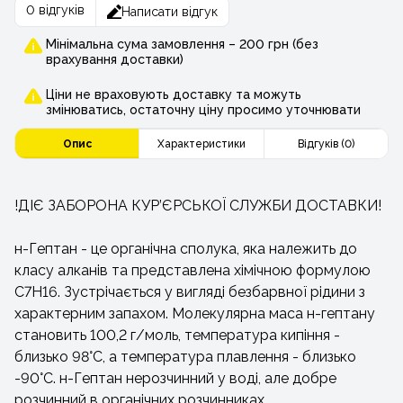
0 відгуків
Написати відгук
Мінімальна сума замовлення – 200 грн (без
врахування доставки)
Ціни не враховують доставку та можуть
змінюватись, остаточну ціну просимо уточнювати
Опис
Характеристики
Відгуків (0)
!ДІЄ ЗАБОРОНА КУР’ЄРСЬКОЇ СЛУЖБИ ДОСТАВКИ!
н-Гептан - це органічна сполука, яка належить до
класу алканів та представлена хімічною формулою
С7Н16. Зустрічається у вигляді безбарвної рідини з
характерним запахом. Молекулярна маса н-гептану
становить 100,2 г/моль, температура кипіння -
близько 98°C, а температура плавлення - близько
-90°C. н-Гептан нерозчинний у воді, але добре
розчинний в органічних розчинниках.