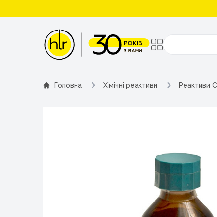
Поиск
Головна
Хімічні реактиви
Реактиви C