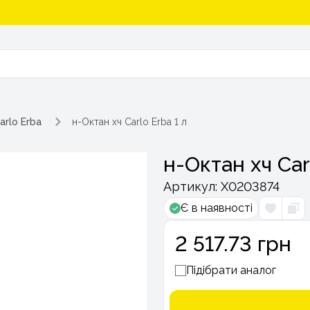
arlo Erba
н-Октан хч Carlo Erba 1 л
н-Октан хч Car
Артикул:
Х0203874
Є в наявності
2 517.73 грн
Підібрати аналог