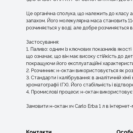
Це органічна сполука, що належить до класу 
запахом. Його молекулярна маса становить 114,
розчиняється у воді, але добре розчиняється в
Застосування:
1. Паливо: одним із ключових показників якост
що означає, що він має високу стійкість до д
покращуючи його експлуатаційні характерист
2. Розчинник: н-октан використовується як роз
3. Стандарти і калібрування: в аналітичній хі
хроматографії (ГХ). Його стабільність і відтво
4. Промислові процеси: н-октан використовуєть
Замовити н-октан хч Carlo Erba 1 л в інтерн
Контакти
Особи