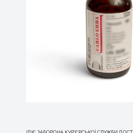
!ДІЄ ЗАБОРОНА КУР’ЄРСЬКОЇ СЛУЖБИ ДОСТ