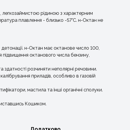
ю, легкозаймистою рідиною з характерним
ература плавлення - близько -57°C. н-Октан не
о детонації. н-Октан має октанове число 100,
ля підвищення октанового числа бензину,
 та здатності розчиняти неполярні речовини.
 калібрування приладів, особливо в газовій
тифікатори, мастила та інші органічні сполуки.
ориставшись Кошиком.
Додатково