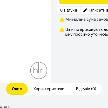
0 відгуків
Написати в
Мінімальна сума замов
Ціни не враховують д
ціну просимо уточнюв
Опис
Характеристики
Відгуків (0)
АВКИ!