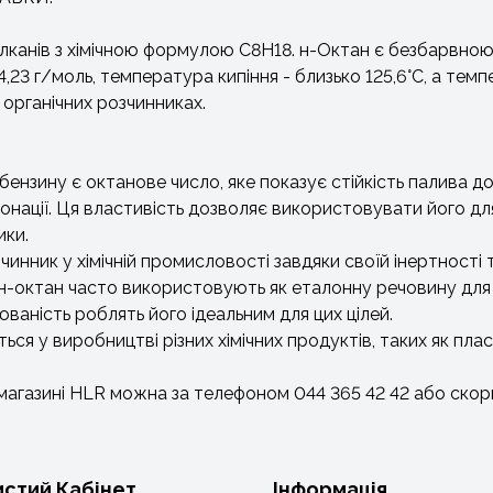
алканів з хімічною формулою C8H18. н-Октан є безбарвно
23 г/моль, температура кипіння - близько 125,6°C, а темп
 органічних розчинниках.
і бензину є октанове число, яке показує стійкість палива д
етонації. Ця властивість дозволяє використовувати його д
ики.
чинник у хімічній промисловості завдяки своїй інертності
мії н-октан часто використовують як еталонну речовину для
рюваність роблять його ідеальним для цих цілей.
ся у виробництві різних хімічних продуктів, таких як плас
ет-магазині HLR можна за телефоном 044 365 42 42 або ск
стий Кабінет
Інформація