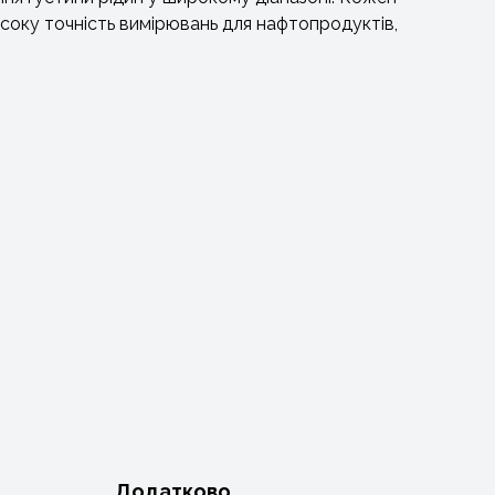
исоку точність вимірювань для нафтопродуктів,
Додатково