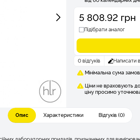
від 60 календарних дні
5 808.92 грн
Підібрати аналог
0 відгуків
Написати в
Мінімальна сума замов
Ціни не враховують д
ціну просимо уточнюв
Опис
Характеристики
Відгуків (0)
ійних лабораторних приладів, призначених для вимірюван