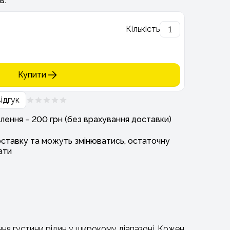
в.
Кількість
Купити
ідгук
лення – 200 грн (без врахування доставки)
оставку та можуть змінюватись, остаточну
ати
ня густини рідин у широкому діапазоні. Кожен