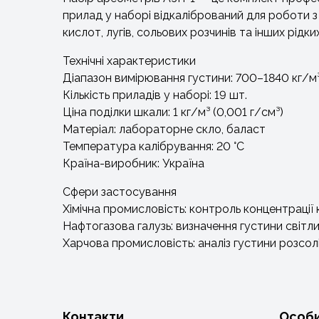
прилад у наборі відкалібрований для роботи з
кислот, лугів, сольових розчинів та інших рідк
Технічні характеристики
Діапазон вимірювання густини: 700–1840 кг/м³
Кількість приладів у наборі: 19 шт.
Ціна поділки шкали: 1 кг/м³ (0,001 г/см³)
Матеріал: лабораторне скло, баласт
Температура калібрування: 20 °C
Країна-виробник: Україна
Сфери застосування
Хімічна промисловість: контроль концентрації к
Нафтогазова галузь: визначення густини світл
Харчова промисловість: аналіз густини розсолів
Контакти
Особи