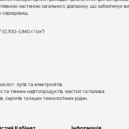
 певною частиною загального діапазону, що забезпечує в
их середовищ.
 (0,700–1,840 г/см³)
ислот, лугів та електролітів.
их та темних нафтопродуктів, мастил та палива.
, сиропів та інших технологічних рідин.
стий Кабінет
Інформація