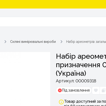
Скляні вимірювальні вироби
Набір ареометрів загальн
Набір ареомет
призначення 0
(Україна)
Артикул:
00009318
Під замовлення
Товар доступний за по