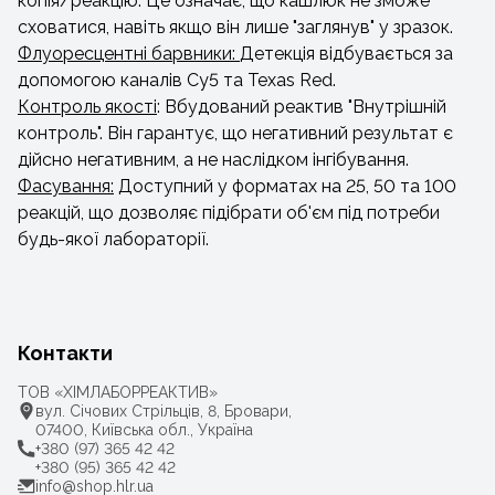
копія/реакцію. Це означає, що кашлюк не зможе
сховатися, навіть якщо він лише "заглянув" у зразок.
Флуоресцентні барвники:
Детекція відбувається за
допомогою каналів Cy5 та Texas Red.
Контроль якості
: Вбудований реактив "Внутрішній
контроль". Він гарантує, що негативний результат є
дійсно негативним, а не наслідком інгібування.
Фасування:
Доступний у форматах на 25, 50 та 100
реакцій, що дозволяє підібрати об'єм під потреби
будь-якої лабораторії.
Контакти
ТОВ «ХІМЛАБОРРЕАКТИВ»
вул. Січових Стрільців, 8, Бровари,
07400, Київська обл., Україна
+380 (97) 365 42 42
+380 (95) 365 42 42
info@shop.hlr.ua