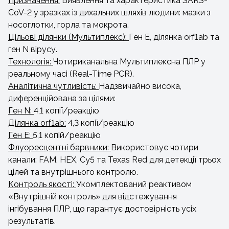
Призначення:
Виявлення та характеристика SARS-
CoV-2 у зразках із дихальних шляхів людини: мазки з
носоглотки, горла та мокрота.
Цільові ділянки (Мультиплекс):
Ген E, ділянка orf1ab та
ген N вірусу.
Технологія:
Чотириканальна Мультиплексна ПЛР у
реальному часі (Real-Time PCR).
Аналітична чутливість:
Надзвичайно висока,
диференційована за цілями:
Ген N:
4,1 копії/реакцію
Ділянка orf1ab:
4,3 копії/реакцію
Ген E:
5,1 копій/реакцію
Флуоресцентні барвники:
Використовує чотири
канали: FAM, HEX, Cy5 та Texas Red для детекції трьох
цілей та внутрішнього контролю.
Контроль якості:
Укомплектований реактивом
«Внутрішній контроль» для відстежування
інгібування ПЛР, що гарантує достовірність усіх
результатів.