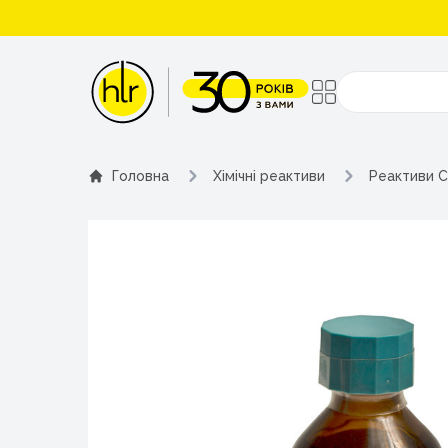
Поиск
Головна
Хімічні реактиви
Реактиви C