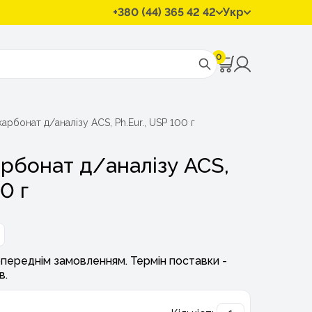
+380 (44) 365 42 42
Укр
0
карбонат д/аналізу ACS, Ph.Eur., USP 100 г
арбонат д/аналізу ACS,
0 г
переднім замовленням. Термін поставки -
в.