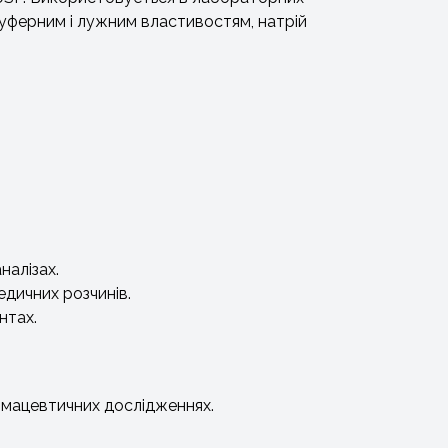
 буферним і лужним властивостям, натрій
налізах.
едичних розчинів.
нтах.
армацевтичних дослідженнях.