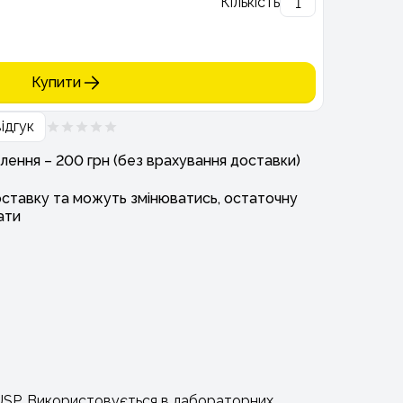
Кількість
Купити
ідгук
лення – 200 грн (без врахування доставки)
оставку та можуть змінюватись, остаточну
ати
а USP. Використовується в лабораторних