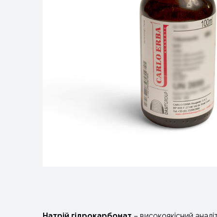
Натрій гідрокарбонат
– високоякісний аналі