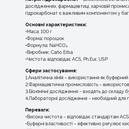
дослідженнях, фармацевтиці, харчовій промисло
гідрокарбонат є важливим компонентом у баг
Основні характеристики:
•Маса: 100 г
•Форма: порошок
•Формула: NaHCO₃
•Виробник: Carlo Erba
•Чистота: відповідає ACS, Ph.Eur., USP
Сфери застосування:
1.Аналітична хімія – використання як буферний
2.Фармацевтична промисловість – використовує
3.Біохімічні дослідження – входять до складу 
4.Лабораторні дослідження – необхідний для 
Переваги:
•Висока чистота – відповідає стандартам ACS,
•Буферні властивості – ефективно регулює ки