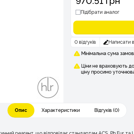
970.51 грн
Підібрати аналог
0 відгуків
Написати в
Мінімальна сума замов
Ціни не враховують д
ціну просимо уточнюв
Опис
Характеристики
Відгуків (0)
тичний реагент, що відповідає стандартам ACS, Ph.Eur. т