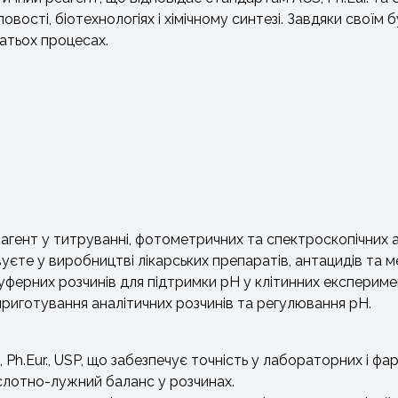
вості, біотехнологіях і хімічному синтезі. Завдяки своїм
атьох процесах.
 агент у титруванні, фотометричних та спектроскопічних а
те у виробництві лікарських препаратів, антацидів та м
буферних розчинів для підтримки pH у клітинних експериме
приготування аналітичних розчинів та регулювання pH.
 Ph.Eur., USP, що забезпечує точність у лабораторних і ф
слотно-лужний баланс у розчинах.