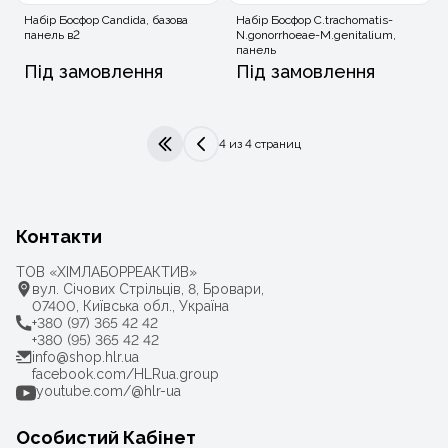
Набір Босфор Candida, базова
Набір Босфор C.trachomatis-
панель в2
N.gonorrhoeae-M.genitalium,
панель
Під замовлення
Під замовлення
4 из 4 страниц
|<
<
Контакти
ТОВ «ХІМЛАБОРРЕАКТИВ»
вул. Січових Стрільців, 8, Бровари,
07400, Київська обл., Україна
+380 (97) 365 42 42
+380 (95) 365 42 42
info@shop.hlr.ua
facebook.com/HLRua.group
youtube.com/@hlr-ua
Особистий Кабінет