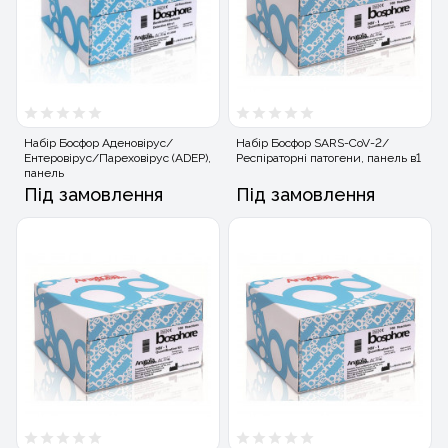
Набір Босфор Аденовірус/
Набір Босфор SARS-CoV-2/
Ентеровірус/Пареховірус (ADEP),
Респіраторні патогени, панель в1
панель
Під замовлення
Під замовлення