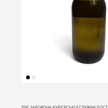
!ДІЄ ЗАБОРОНА КУР’ЄРСЬКОЇ СЛУЖБИ ДОСТ