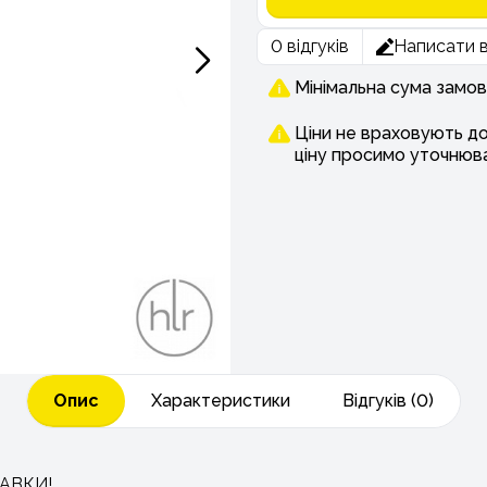
0 відгуків
Написати в
Мінімальна сума замов
Ціни не враховують д
ціну просимо уточнюв
Опис
Характеристики
Відгуків (0)
АВКИ!