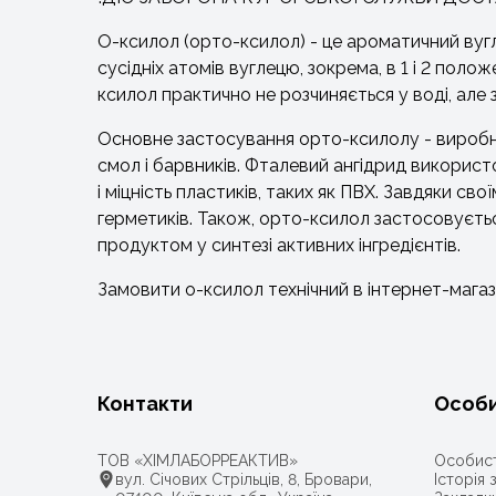
О-ксилол (орто-ксилол) - це ароматичний вугл
сусідніх атомів вуглецю, зокрема, в 1 і 2 пол
ксилол практично не розчиняється у воді, але зм
Основне застосування орто-ксилолу - виробн
смол і барвників. Фталевий ангідрид використ
і міцність пластиків, таких як ПВХ. Завдяки с
герметиків. Також, орто-ксилол застосовуєть
продуктом у синтезі активних інгредієнтів.
Замовити о-ксилол технічний в інтернет-маг
Контакти
Особи
ТОВ «ХІМЛАБОРРЕАКТИВ»
Особист
вул. Січових Стрільців, 8, Бровари,
Історія