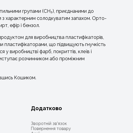
етильними групами (CH₃), приєднаними до
дини з характерним солодкуватим запахом. Орто-
рт, ефір і бензол.
продуктом для виробництва пластифікаторів,
ми пластифікаторами, що підвищують гнучкість
я у виробництві фарб, покриттів, клеїв і
 виступає розчинником або проміжним
авшись Кошиком.
Додатково
Зворотній зв'язок
Повернення товару