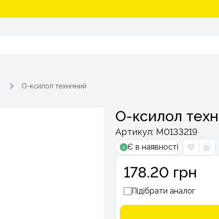
О-ксилол технічний
О-ксилол техн
Артикул:
М0133219
Є в наявності
178.20 грн
Підібрати аналог