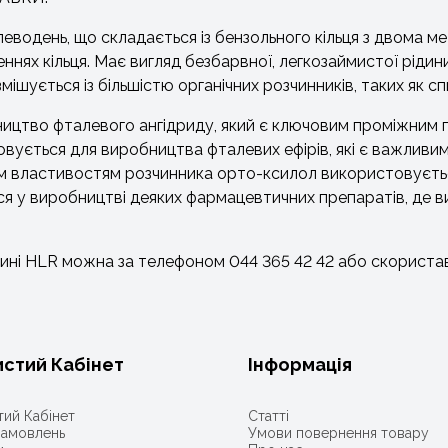
еводень, що складається із бензольного кільця з двома м
оженнях кільця. Має вигляд безбарвної, легкозаймистої рі
ішується із більшістю органічних розчинників, таких як спи
ицтво фталевого ангідриду, який є ключовим проміжним 
овується для виробництва фталевих ефірів, які є важливи
воїм властивостям розчинника орто-ксилол використовуєтьс
ся у виробництві деяких фармацевтичних препаратів, де
азині HLR можна за телефоном 044 365 42 42 або скорист
стий Кабінет
Інформація
ий Кабінет
Статті
 замовлень
Умови повернення товару