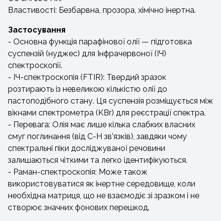
Властивості: Безбарвна, прозора, хімічно інертна.
Застосування
- Основна функція парафінової олії — підготовка
суспензій (нуджес) для Інфрачервоної (ІЧ)
спектроскопії.
- ІЧ-спектроскопія (FTIR): Твердий зразок
розтирають із невеликою кількістю олії до
пастоподібного стану. Ця суспензія розміщується між
вікнами спектрометра (KBr) для реєстрації спектра.
- Перевага: Олія має лише кілька слабких власних
смуг поглинання (від C-H зв'язків), завдяки чому
спектральні піки досліджуваної речовини
залишаються чіткими та легко ідентифікуються.
- Раман-спектроскопія: Може також
використовуватися як інертне середовище, коли
необхідна матриця, що не взаємодіє зі зразком і не
створює значних фонових перешкод.