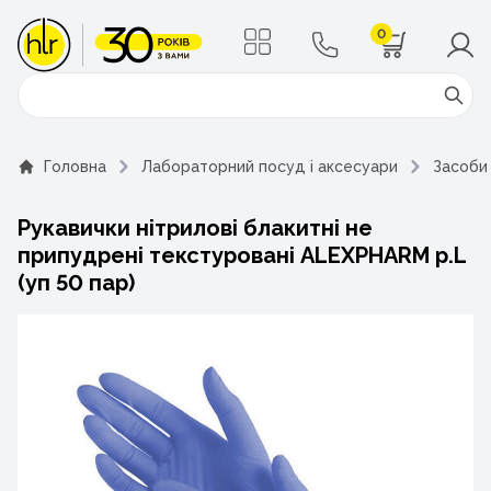
0
Поиск
Головна
Лабораторний посуд і аксесуари
Засоби 
Рукавички нітрилові блакитні не
припудрені текстуровані ALEXPHARM р.L
(уп 50 пар)