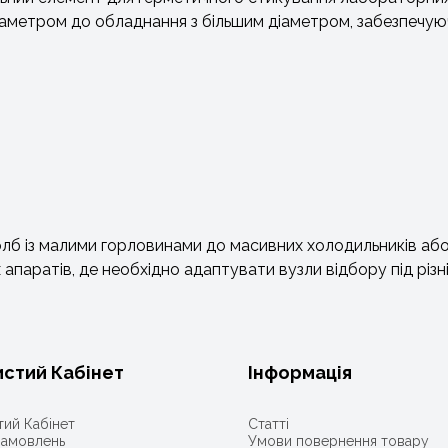
метром до обладнання з більшим діаметром, забезпечуючи 
олб із малими горловинами до масивних холодильників аб
апаратів, де необхідно адаптувати вузли відбору під різн
стий Кабінет
Інформація
ий Кабінет
Статті
 замовлень
Умови повернення товару