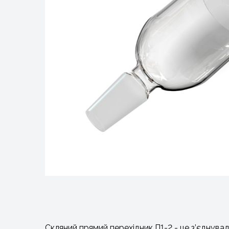
Скляний прямий перехідник П1-2 - це з’єднува