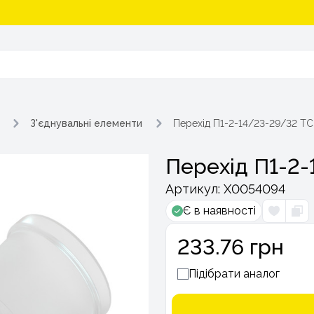
З'єднувальні елементи
Перехід П1-2-14/23-29/32 ТС
Перехід П1-2-
Артикул:
Х0054094
Є в наявності
233.76 грн
Підібрати аналог