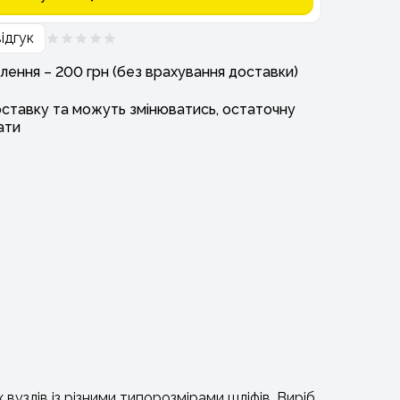
ідгук
лення – 200 грн (без врахування доставки)
оставку та можуть змінюватись, остаточну
ати
узлів із різними типорозмірами шліфів. Виріб