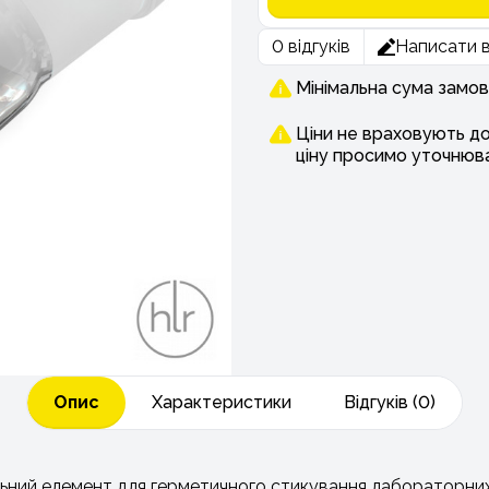
0 відгуків
Написати в
Мінімальна сума замов
Ціни не враховують д
ціну просимо уточнюв
Опис
Характеристики
Відгуків (0)
льний елемент для герметичного стикування лабораторних в