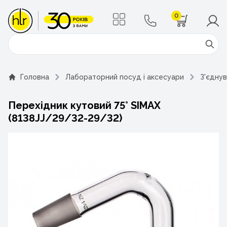
0
Поиск
Головна
Лабораторний посуд і аксесуари
З'єдну
Перехідник кутовий 75° SIMAX
(8138JJ/29/32-29/32)