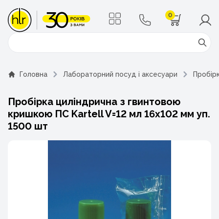
0
Поиск
Головна
Лабораторний посуд і аксесуари
Пробірк
Пробірка циліндрична з гвинтовою
кришкою ПС Kartell V=12 мл 16х102 мм уп.
1500 шт