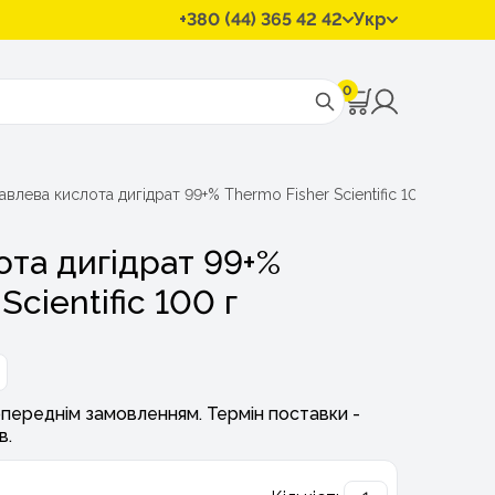
+380 (44) 365 42 42
Укр
0
влева кислота дигідрат 99+% Thermo Fisher Scientific 100 г
та дигідрат 99+%
Scientific 100 г
переднім замовленням. Термін поставки -
в.