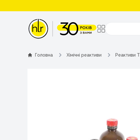
Поиск
Головна
Хімічні реактиви
Реактиви T