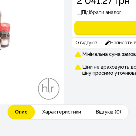
2 041.27 грн
Підібрати аналог
0 відгуків
Написати в
Мінімальна сума замов
Ціни не враховують д
ціну просимо уточнюв
Опис
Характеристики
Відгуків (0)