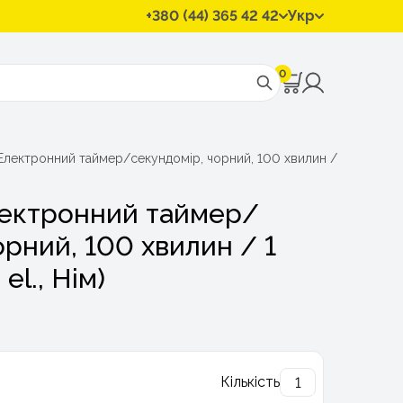
+380 (44) 365 42 42
Укр
0
Електронний таймер/секундомір, чорний, 100 хвилин / 1 сек (Dostm
лектронний таймер/
орний, 100 хвилин / 1
el., Нім)
Кількість