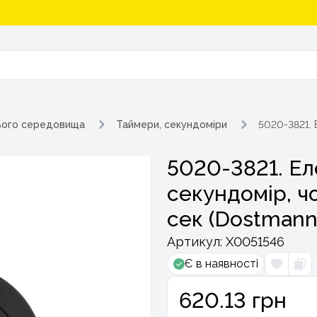
ього середовища
Таймери, секундоміри
5020-3821. 
5020-3821. Е
секундомір, ч
сек (Dostmann 
Артикул:
Х0051546
Є в наявності
620.13 грн