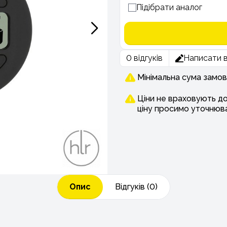
Підібрати аналог
0 відгуків
Написати в
Мінімальна сума замов
Ціни не враховують д
ціну просимо уточнюв
Опис
Відгуків (0)