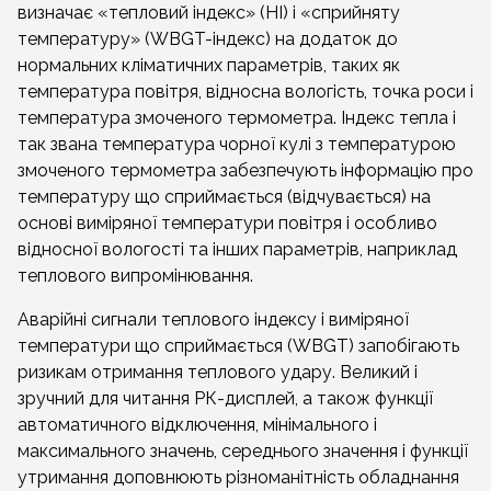
визначає «тепловий індекс» (HI) і «сприйняту
температуру» (WBGT-індекс) на додаток до
нормальних кліматичних параметрів, таких як
температура повітря, відносна вологість, точка роси і
температура змоченого термометра. Індекс тепла і
так звана температура чорної кулі з температурою
змоченого термометра забезпечують інформацію про
температуру що сприймається (відчувається) на
основі виміряної температури повітря і особливо
відносної вологості та інших параметрів, наприклад
теплового випромінювання.
Аварійні сигнали теплового індексу і виміряної
температури що сприймається (WBGT) запобігають
ризикам отримання теплового удару. Великий і
зручний для читання РК-дисплей, а також функції
автоматичного відключення, мінімального і
максимального значень, середнього значення і функції
утримання доповнюють різноманітність обладнання