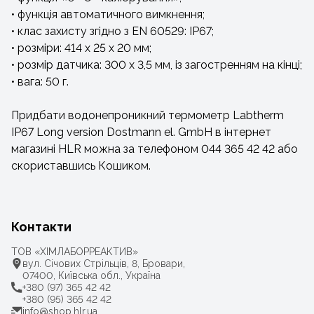
• функція автоматичного вимкнення;
• клас захисту згідно з EN 60529: IP67;
• розміри: 414 х 25 х 20 мм;
• розмір датчика: 300 х 3,5 мм, із загостренням на кінці;
• вага: 50 г.
Придбати водонепроникний термометр Labtherm
IP67 Long version Dostmann el. GmbH в інтернет
магазині HLR можна за телефоном 044 365 42 42 або
скориставшись Кошиком.
Контакти
ТОВ «ХІМЛАБОРРЕАКТИВ»
вул. Січових Стрільців, 8, Бровари,
07400, Київська обл., Україна
+380 (97) 365 42 42
+380 (95) 365 42 42
info@shop.hlr.ua