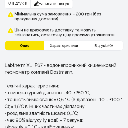
0 відгуків
Написати відгук
Мінімальна сума замовлення – 200 грн (без
врахування доставки)
Ціни не враховують доставку та можуть
змінюватись, остаточну ціну просимо уточнювати
Опис
Характеристики
Відгуків (0)
Labtherm XL IP67 - водонепроникний кишеньковий
термометр компанії Dostmann.
Технічні характеристики:
• температурний діапазон: -40…+250 °C;
• точність вимірювань: ± 0,5 ° С (в діапазоні -10 ... +100 °
С); ± 1,5°С в інших частинах діапазону;
• роздільна здатність шкали: 0,1°С;
• час 90% відгуку (у воді) – 7 секунд;
• функція «0 ° С - калібрування»;