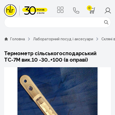
0
Поиск
Головна
Лабораторний посуд і аксесуари
Скляні 
Термометр сільськогосподарський
ТС-7М вик.10 -30..+100 (в оправі)