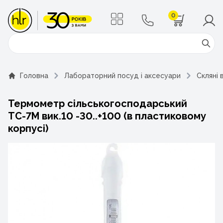
0
Поиск
Головна
Лабораторний посуд і аксесуари
Скляні 
Термометр сільськогосподарський
ТС-7М вик.10 -30..+100 (в пластиковому
корпусі)