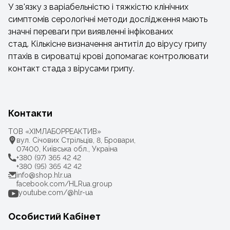
У зв'язку з варіабельністю і тяжкістю клінічних
симптомів серологічні методи дослідження мають
значні переваги при виявленні інфікованих
стад. Кількісне визначення антитіл до вірусу грипу
птахів в сироватці крові допомагає контролювати
контакт стада з вірусами грипу.
Контакти
ТОВ «ХІМЛАБОРРЕАКТИВ»
вул. Січових Стрільців, 8, Бровари,
07400, Київська обл., Україна
+380 (97) 365 42 42
+380 (95) 365 42 42
info@shop.hlr.ua
facebook.com/HLRua.group
youtube.com/@hlr-ua
Особистий Кабінет