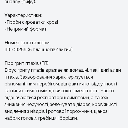
аналізу (тифу).
Характеристики:
-Проби сироватки крові
-Непрямий формат
Номер за каталогом:
99-09269 (5 планшетів/литий)
Про грип птахів (ГП)
Вірус грипу птахів вражає як домашні, так і дикі види
птахів. Захворювання характеризується
різноманітним перебігом, від фактичної відсутності
клінічних симптомів до високої смертності. Часто
відзначаються респіраторні симптоми, а також
зниження несучості, зеленувата діарея, кров'янисті
виділення з ніздрів і ротової порожнини, ціаноз і
набряк голови, гребінця і борідки.