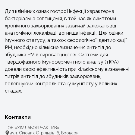
Для клінічних ознак гострої інфекції характерна
бактеріальна септицемія, в той час як симптоми
хронічного захворювання зазвичай залежать від
анатомічної локалізації вогнища інфекції. Для оцінки
імунного статусу, а також серологічної ідентифікації
РM, необхідно кількісне визначення антитіл до
збудника РM в сироватці крові. Системи для
твердофазного імуноферментного аналізу (тІФА)
довели свою ефективність при кількісному визначенні
титрів антитіл до збудників захворювань,
полегшуючи контроль стану імунітету у великих
стадах.
Контакти
ТОВ «ХІМЛАБОРРЕАКТИВ»
вул. Січових Стрільців, 8, Бровари,