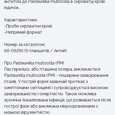
антитіла до Pasteurella multocida в сироватці крові
індичок.
Характеристики:
-Проби сироватки крові
-Непрямий формат
Номер за каталогом:
99-09255 (5 планшетів / литий)
Про Pasteurella multocida (PM)
Пастерельоз, або пташина холера, викликається
Pasteurella multocida (PM) - поширене захворювання
птахів. У гострій формі зазвичай протікає з
симптомами септицемії і супроводжується високою
захворюваністю і смертністю. Також можлива
хронічна локалізована інфекція, що розвивається після
гострої фази або викликана мікроорганізмами з
низькою вірулентністю.