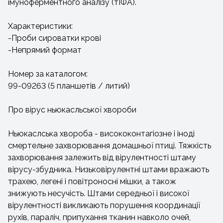
імуноферментного аналізу (тІФА).
Характеристики:
-Проби сироватки крові
-Непрямий формат
Номер за каталогом:
99-09263 (5 планшетів / литий)
Про вірус ньюкасльської хвороби
Ньюкаслська хвороба - висококонтагіозне і іноді
смертельне захворювання домашньої птиці. Тяжкість
захворювання залежить від вірулентності штаму
вірусу-збудника. Низьковірулентні штами вражають
трахею, легені і повітроносні мішки, а також
знижують несучість. Штами середньої і високої
вірулентності викликають порушення координації
рухів, параліч, припухання тканин навколо очей,