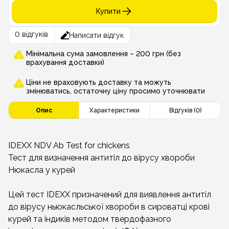
Купити
0 відгуків
Написати відгук
Мінімальна сума замовлення – 200 грн (без
врахування доставки)
Ціни не враховують доставку та можуть
змінюватись, остаточну ціну просимо уточнювати
Опис
Характеристики
Відгуків (0)
IDEXX NDV Ab Test for chickens
Тест для визначення антитіл до вірусу хвороби
Нюкасла у курей
Цей тест IDEXX призначений для виявлення антитіл
до вірусу ньюкасльської хвороби в сироватці крові
курей та індиків методом твердофазного