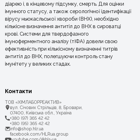
діарею і, в кінцевому підсумку, смерть. Для оцінки
імунного статусу, а також серологічної ідентифікації
вірусу ньюкасльської хвороби (ВНХ), необхідно
кількісне визначення антитіл до ВНХ в сироватці
крові. Системи для твердофазного
імуноферментного аналізу (тІФА) довели свою
ефективність при кількісному визначенні титрів
антитіл до ВНХ, полегшуючи контроль стану
імунітету у великих стадах.
Контакти
ТОВ «ХІМЛАБОРРЕАКТИВ»
вул. Січових Стрільців, 8, Бровари,
07400, Київська обл., Україна
+380 (97) 365 42 42
+380 (95) 365 42 42
info@shop.hlr.ua
facebook.com/HLRua.group
youtube.com/@hlr-ua