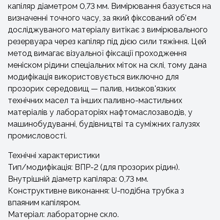
капіляр діаметром 0,73 мм. Вимірювання базується на
визначенні точного часу, за який фіксований об'єм
досліджуваного матеріалу витікає з вимірювального
резервуара через капіляр під дією сили тяжіння. Цей
метод вимагає візуальної фіксації проходження
меніском рідини спеціальних міток на склі, тому дана
модифікація використовується виключно для
прозорих середовищ — палив, низьков'язких
технічних масел та інших паливно-мастильних
матеріалів у лабораторіях нафтомаслозаводів, у
машинобудуванні, будівництві та суміжних галузях
промисловості.
Технічні характеристики
Тип/модифікація: ВПР-2 (для прозорих рідин).
Внутрішній діаметр капіляра: 0,73 мм.
Конструктивне виконання: U-подібна трубка з
впаяним капіляром.
Матеріал: лабораторне скло.