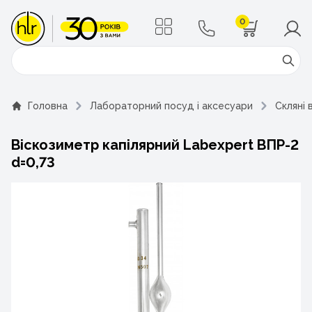
0
Поиск
Головна
Лабораторний посуд і аксесуари
Скляні 
Віскозиметр капілярний Labexpert ВПР-2
d=0,73