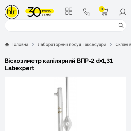
0
Поиск
Головна
Лабораторний посуд і аксесуари
Скляні 
Віскозиметр капілярний ВПР-2 d=1,31
Labexpert