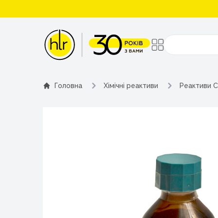
Поиск
Головна
Хімічні реактиви
Реактиви C