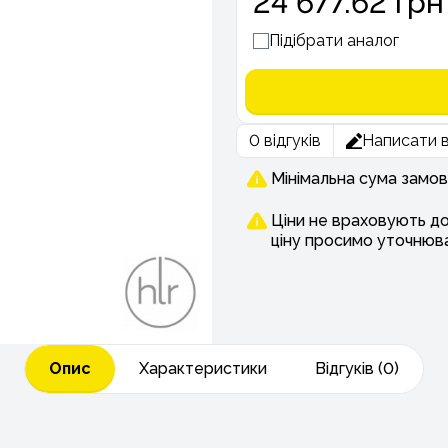
24 677.62 грн
Підібрати аналог
0 відгуків
Написати в
Мінімальна сума замов
Ціни не враховують д
ціну просимо уточнюв
Опис
Характеристики
Відгуків (0)