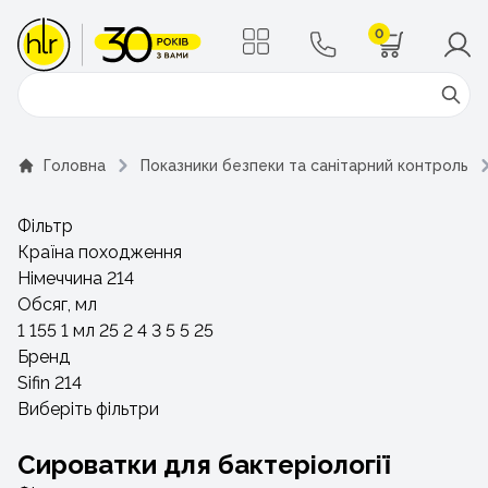
0
Поиск
Головна
Показники безпеки та санітарний контроль
Фільтр
Країна походження
Німеччина
214
Обсяг, мл
1
155
1 мл
25
2
4
3
5
5
25
Бренд
Sifin
214
Виберіть фільтри
Сироватки для бактеріології