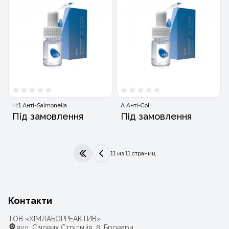
H:1 Анті-Salmonella
A Анті-Coli
Під замовлення
Під замовлення
11 из 11 страниц
|<
<
Контакти
ТОВ «ХІМЛАБОРРЕАКТИВ»
вул. Січових Стрільців, 8, Бровари,