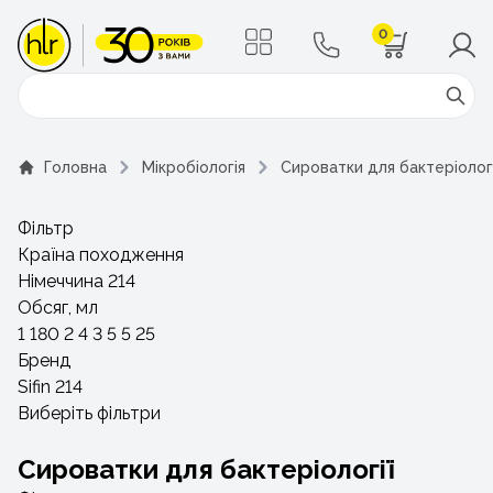
0
Поиск
Головна
Мікробіологія
Сироватки для бактеріологі
Фільтр
Країна походження
Німеччина
214
Обсяг, мл
1
180
2
4
3
5
5
25
Бренд
Sifin
214
Виберіть фільтри
Сироватки для бактеріології