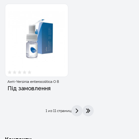
Анті-Yersinia enterocolitica O 8
Під замовлення
1 из 11 страниц
>
>|