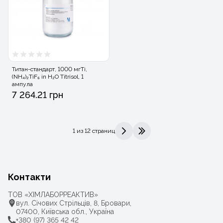
Титан-стандарт, 1000 мгTi,
(NH₄)₂TiF₆ in H₂O Titrisol, 1
ампула
7 264.21 грн
1 из 12 страниц
>
>|
Контакти
ТОВ «ХІМЛАБОРРЕАКТИВ»
вул. Січових Стрільців, 8, Бровари,
07400, Київська обл., Україна
+380 (97) 365 42 42