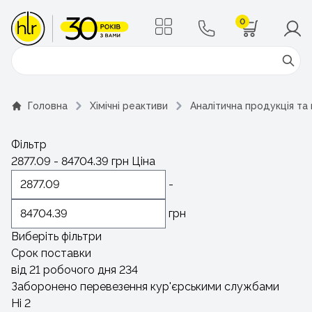
0
Поиск
Головна
Хімічні реактиви
Аналітична продукція та
Фільтр
2877.09
-
84704.39
грн
Ціна
-
грн
Виберіть фільтри
Срок поставки
від 21 робочого дня
234
Заборонено перевезення кур'єрськими службами
Ні
2