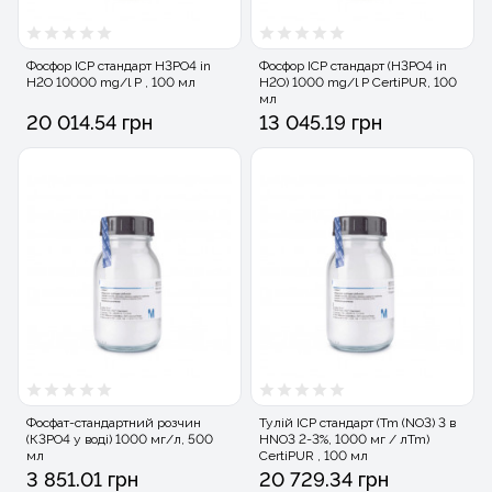
Фосфор ICP стандарт H3PO4 in
Фосфор ICP стандарт (H3PO4 in
H2O 10000 mg/l P , 100 мл
H2O) 1000 mg/l P CertiPUR, 100
мл
20 014.54 грн
13 045.19 грн
Фосфат-стандартний розчин
Тулій ICP стандарт (Tm (NO3) 3 в
(К3РО4 у воді) 1000 мг/л, 500
HNO3 2-3%, 1000 мг / лTm)
мл
CertiPUR , 100 мл
3 851.01 грн
20 729.34 грн