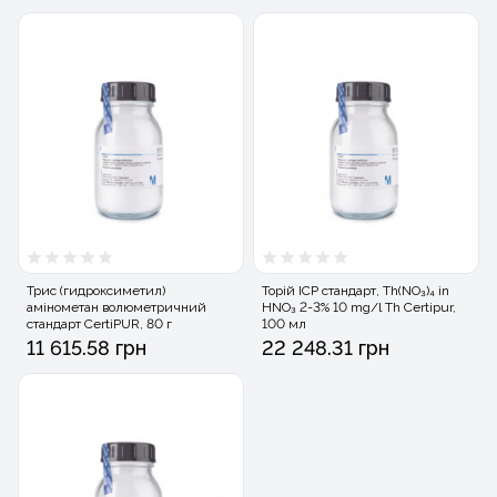
Трис (гидроксиметил)
Торій ICP стандарт, Th(NO₃)₄ in
амінометан волюметричний
HNO₃ 2-3% 10 mg/l Th Certipur,
стандарт CertiPUR, 80 г
100 мл
11 615.58 грн
22 248.31 грн