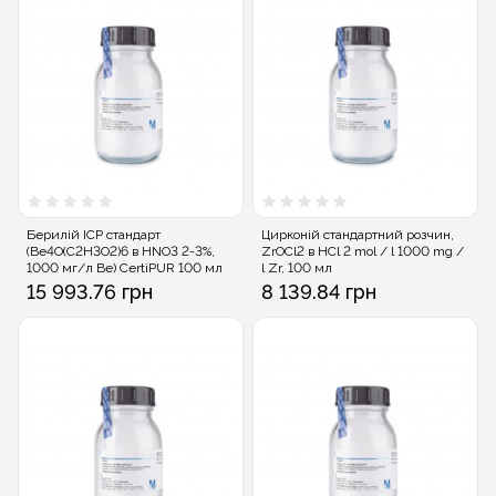
Берилій ICP стандарт
Цирконій стандартний розчин,
(Be4O(C2H3O2)6 в HNO3 2-3%,
ZrOCl2 в HCl 2 mol / l 1000 mg /
1000 мг/л Be) CertiPUR 100 мл
l Zr, 100 мл
15 993.76 грн
8 139.84 грн