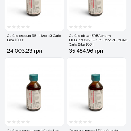
Срібло хлорид RE - Чистий Carlo
Срібло нітрат ERBApharm
Erba 100 г
Ph.Eur./USP/FU/Ph.Franc./BP/DAB
Carlo Erba 100 г
24 003.23 грн
35 484.96 грн
Срібло ацетат чистий Carlo Erba
Соляна кислота 37%, д/аналізу,