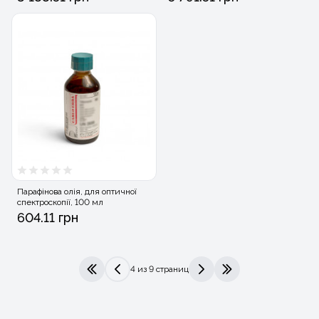
Парафінова олія, для оптичної
спектроскопії, 100 мл
604.11 грн
4 из 9 страниц
|<
<
>
>|