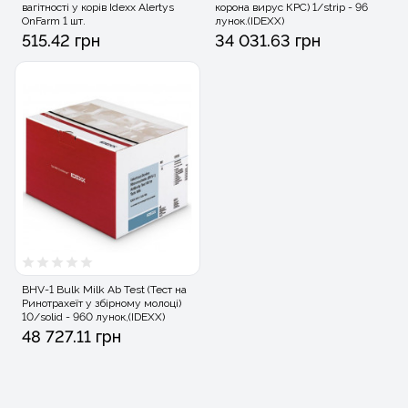
вагітності у корів Idexx Alertys
корона вирус КРС) 1/strip - 96
OnFarm 1 шт.
лунок.(IDEXX)
515.42 грн
34 031.63 грн
BHV-1 Bulk Milk Ab Test (Тест на
Ринотрахеїт у збірному молоці)
10/solid - 960 лунок,(IDEXX)
48 727.11 грн