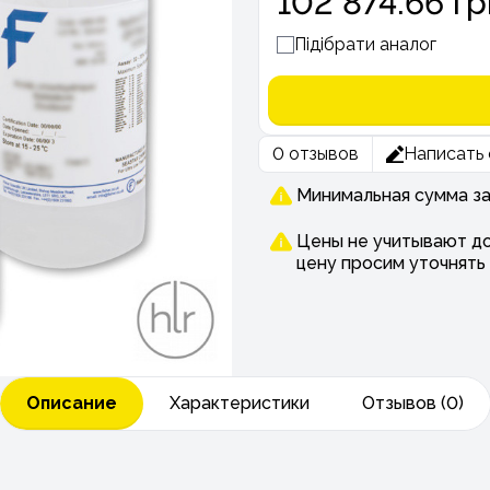
102 874.66 гр
Підібрати аналог
0 отзывов
Написать 
Минимальная сумма зак
Цены не учитывают до
цену просим уточнять
Описание
Характеристики
Отзывов (0)