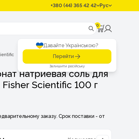
+380 (44) 365 42 42
Рус
0
Давайте Українською?
entific
1-Октансульфонат натриевая соль для ВЭЖХ Thermo Fi
Перейти
Залишити російську
нат натриевая соль для
sher Scientific 100 г
едварительному заказу. Срок поставки - от