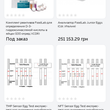
Комплект реактивов FoodLab для
Анализатор FoodLab Junior Eggs
определения D-3-
(Cdr, Италия)
гидроксимасляной кислоты в
яйцах (100 опред.) (CDR)
Под заказ
251 153.29 грн
TMP Sensor Egg Test експрес-
NFT Sensor Egg Test експрес-
тест для виявлення антибіотиків
тест для виявлення антибіотиків