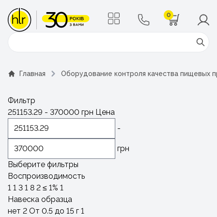
0
Поиск
Главная
Оборудование контроля качества пищевых 
Фильтр
251153.29
-
370000
грн
Цена
-
грн
Выберите фильтры
Воспроизводимость
1
1
3
1
8
2
≤ 1%
1
Навеска образца
нет
2
От 0.5 до 15 г
1