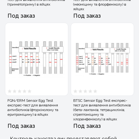
(триметоприму) в яйцях
(неоміцину та флорфеніколу) в
яйцях
Под заказ
Под заказ
FQN/ERM Sensor Egg Test
BTSC Sensor Egg Test експрес-
експрес-тест для виявлення
тест для виявлення антибіотиків
антибіотиків (фторхінолону та
(бета-лактамів, тетрациклінів,
еритроміцину) в яйцях
стрептоміцину та
хлорамфеніколу) в яйцях
Под заказ
Под заказ
Контроль качества яиц представляет собой