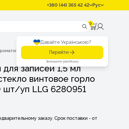
+380 (44) 365 42 42
Рус
0
Давайте Українською?
хроматографии
Виалы с полем для записей 1,5 мл ND10 те
Перейти
Залишити російську
 для записей 1,5 мл
стекло винтовое горло
0 шт/уп LLG 6280951
едварительному заказу. Срок поставки - от