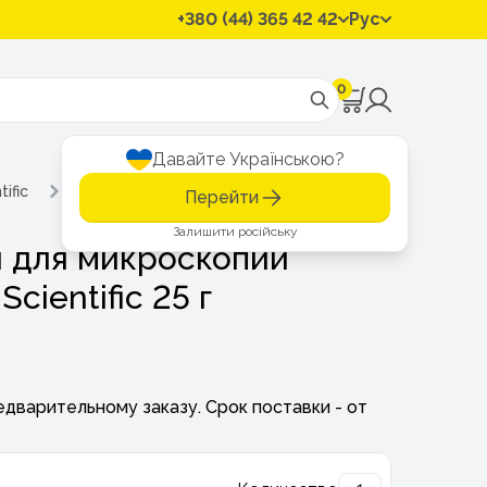
+380 (44) 365 42 42
Рус
0
Давайте Українською?
ific
Эванс голубой для микроскопии Thermo Fisher Scientifi
Перейти
Залишити російську
й для микроскопии
cientific 25 г
едварительному заказу. Срок поставки - от