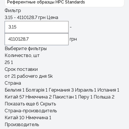
Референтные образцы HPC Standards
Фильтр
3.15
-
4110128.7
грн
Цена
-
грн
Выберите фильтры
Количество, шт
25
1
Срок поставки
от 21 рабочего дня
5
k
Страна
Бельгия
1
Болгарія
1
Германия
3
Израиль
1
Испания
1
Китай
57
Німеччина
2
Пакистан
1
Перу
1
Польша
2
Показать еще 6
Скрыть
Страна-производитель
Китай
10
Німеччина
1
Производитель