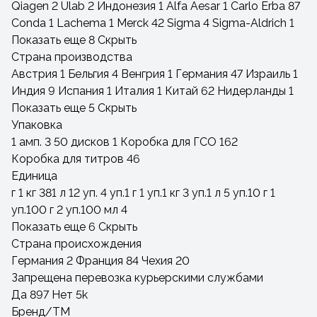
Qiagen
2
Ulab
2
Индонезия
1
Alfa Aesar
1
Carlo Erba
87
Conda
1
Lachema
1
Merck
42
Sigma
4
Sigma-Aldrich
1
Показать еще 8
Скрыть
Страна производства
Австрия
1
Бельгия
4
Венгрия
1
Германия
47
Израиль
1
Индия
9
Испания
1
Италия
1
Китай
62
Нидерланды
1
Показать еще 5
Скрыть
Упаковка
1 амп.
3
50 дисков
1
Коробка для ГСО
162
Коробка для титров
46
Единица
г
1
кг
381
л
12
уп.
4
уп.1 г
1
уп.1 кг
3
уп.1 л
5
уп.10 г
1
уп.100 г
2
уп.100 мл
4
Показать еще 6
Скрыть
Страна происхождения
Германия
2
Франция
84
Чехия
20
Запрещена перевозка курьерскими службами
Да
897
Нет
5
k
Бренд/ТМ